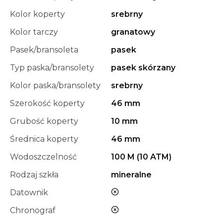
Kolor koperty
srebrny
Kolor tarczy
granatowy
Pasek/bransoleta
pasek
Typ paska/bransolety
pasek skórzany
Kolor paska/bransolety
srebrny
Szerokość koperty
46 mm
Grubość koperty
10 mm
Średnica koperty
46 mm
Wodoszczelność
100 M (10 ATM)
Rodzaj szkła
mineralne
nie
Datownik
nie
Chronograf