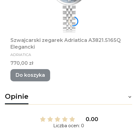
Szwajcarski zegarek Adriatica A3821.5165Q
Elegancki
PRODUCENT
ADRIATICA
Cena
770,00 zł
Do koszyka
Opinie
0.00
Liczba ocen: 0