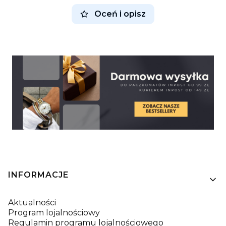
Oceń i opisz
Linki w stopce
INFORMACJE
Aktualności
Program lojalnościowy
Regulamin programu lojalnościowego