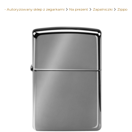
e - Autoryzowany sklep z zegarkami
Na prezent
Zapalniczki
Zippo
Etykiety