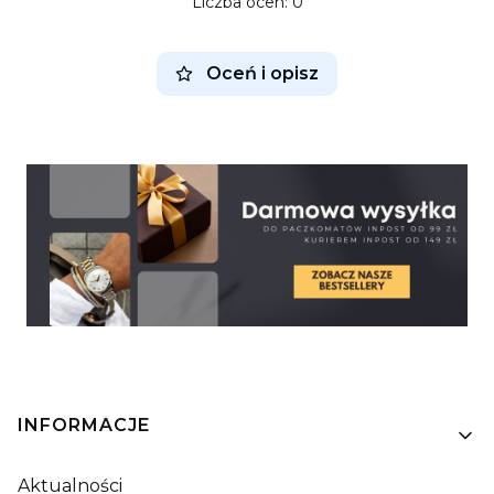
Liczba ocen: 0
Oceń i opisz
Linki w stopce
INFORMACJE
Aktualności