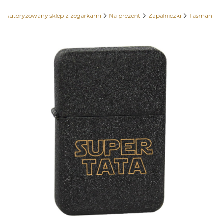
- Autoryzowany sklep z zegarkami
Na prezent
Zapalniczki
Tasman
Etykiety