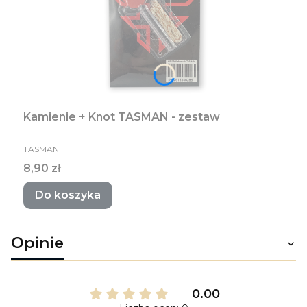
Kamienie + Knot TASMAN - zestaw
PRODUCENT
TASMAN
Cena
8,90 zł
Do koszyka
Opinie
0.00