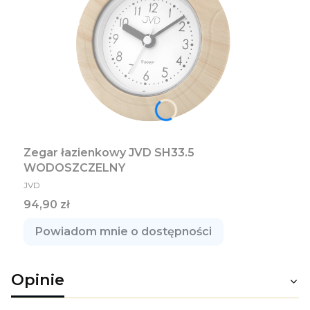
Zegar łazienkowy JVD SH33.5
WODOSZCZELNY
PRODUCENT
JVD
Cena
94,90 zł
Powiadom mnie o dostępności
Opinie