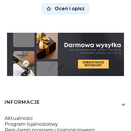
Oceń i opisz
Linki w stopce
INFORMACJE
Aktualności
Program lojalnościowy
Regulamin programu lojalnościowego