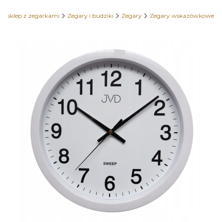
y sklep z zegarkami
Zegary i budziki
Zegary
Zegary wskazówkowe
Etykiety