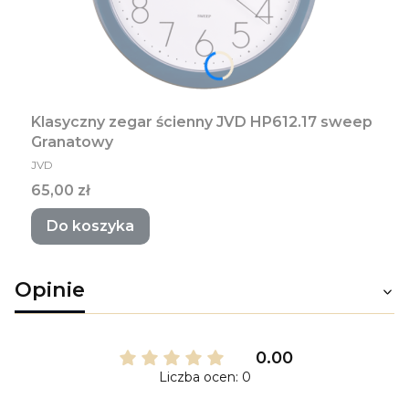
Klasyczny zegar ścienny JVD HP612.17 sweep
Granatowy
PRODUCENT
JVD
Cena
65,00 zł
Do koszyka
Opinie
0.00
Liczba ocen: 0