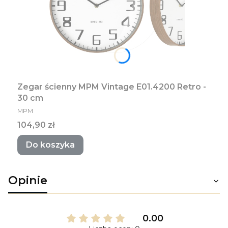
Zegar ścienny MPM Vintage E01.4200 Retro -
30 cm
PRODUCENT
MPM
Cena
104,90 zł
Do koszyka
Opinie
0.00