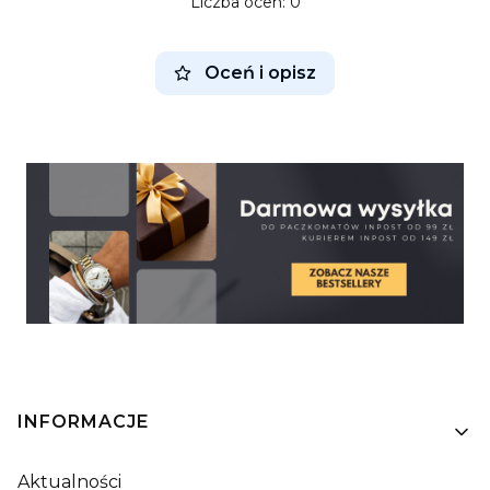
Liczba ocen: 0
Oceń i opisz
Linki w stopce
INFORMACJE
Aktualności