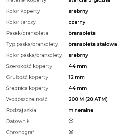
Materiał koperty
stal chirurgiczna
Kolor koperty
srebrny
Kolor tarczy
czarny
Pasek/bransoleta
bransoleta
Typ paska/bransolety
bransoleta stalowa
Kolor paska/bransolety
srebrny
Szerokość koperty
44 mm
Grubość koperty
12 mm
Średnica koperty
44 mm
Wodoszczelność
200 M (20 ATM)
Rodzaj szkła
mineralne
tak
Datownik
nie
Chronograf