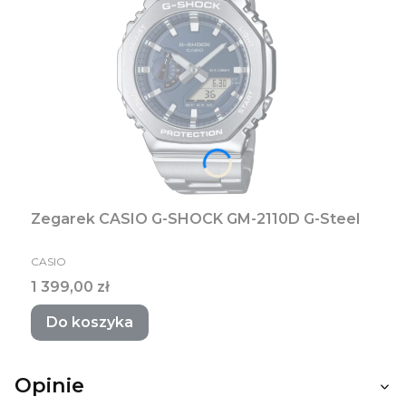
Zegarek CASIO G-SHOCK GM-2110D G-Steel
PRODUCENT
CASIO
Cena
1 399,00 zł
Do koszyka
Opinie