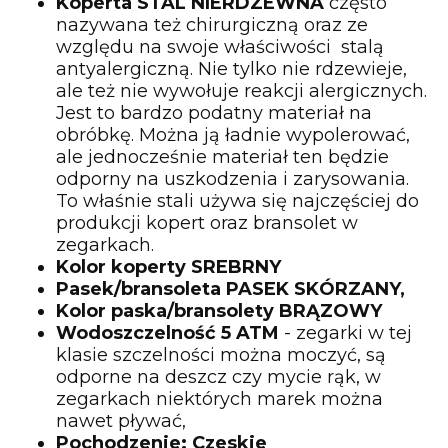
Koperta STAL NIERDZEWNA
często
nazywana też chirurgiczną oraz ze
względu na swoje właściwości stalą
antyalergiczną. Nie tylko nie rdzewieje,
ale też nie wywołuje reakcji alergicznych.
Jest to bardzo podatny materiał na
obróbkę. Można ją ładnie wypolerować,
ale jednocześnie materiał ten będzie
odporny na uszkodzenia i zarysowania.
To właśnie stali używa się najczęściej do
produkcji kopert oraz bransolet w
zegarkach.
Kolor koperty SREBRNY
Pasek/bransoleta PASEK SKÓRZANY,
Kolor paska/bransolety BRĄZOWY
Wodoszczelność 5 ATM
- zegarki w tej
klasie szczelności można moczyć, są
odporne na deszcz czy mycie rąk, w
zegarkach niektórych marek można
nawet pływać,
Pochodzenie: Czeskie