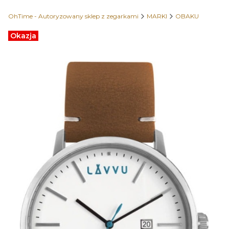
OhTime - Autoryzowany sklep z zegarkami
MARKI
OBAKU
Etykiety
Okazja