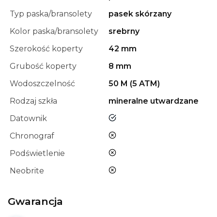
Typ paska/bransolety
pasek skórzany
Kolor paska/bransolety
srebrny
Szerokość koperty
42 mm
Grubość koperty
8 mm
Wodoszczelność
50 M (5 ATM)
Rodzaj szkła
mineralne utwardzane
tak
Datownik
nie
Chronograf
nie
Podświetlenie
nie
Neobrite
Gwarancja