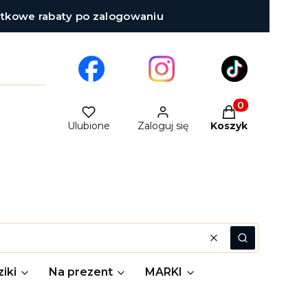
atkowe rabaty po zalogowaniu
Produkty w kosz
Ulubione
Zaloguj się
Koszyk
Wyczyść
Szukaj
iki
Na prezent
MARKI