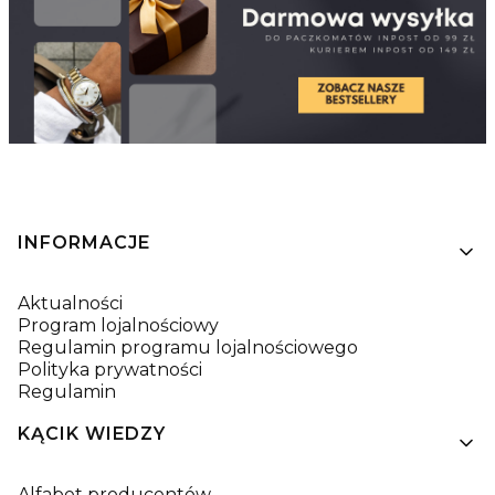
Linki w stopce
INFORMACJE
Aktualności
Program lojalnościowy
Regulamin programu lojalnościowego
Polityka prywatności
Regulamin
KĄCIK WIEDZY
Alfabet producentów