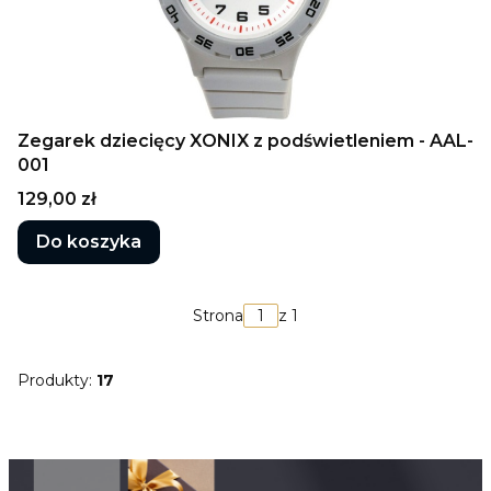
Zegarek dziecięcy XONIX z podświetleniem - AAL-
001
Cena
129,00 zł
Do koszyka
Strona
z 1
Produkty:
17