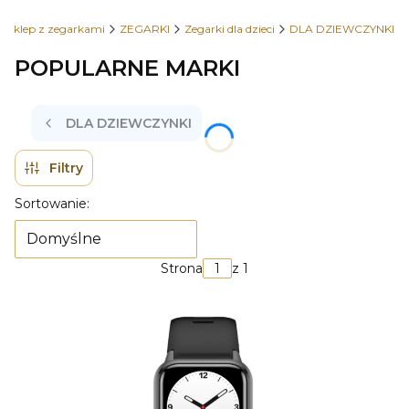
 sklep z zegarkami
ZEGARKI
Zegarki dla dzieci
DLA DZIEWCZYNKI
POPULARNE MARKI
DLA DZIEWCZYNKI
Filtry
Lista produktów
Sortowanie:
Domyślne
Strona
z 1