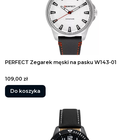
PERFECT Zegarek męski na pasku W143-01
Cena
109,00 zł
Do koszyka