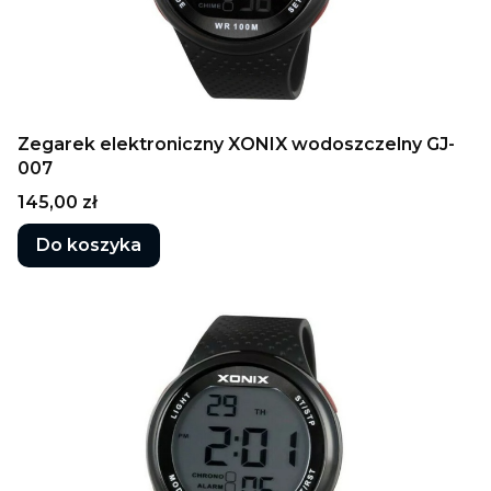
Zegarek elektroniczny XONIX wodoszczelny GJ-
007
Cena
145,00 zł
Do koszyka