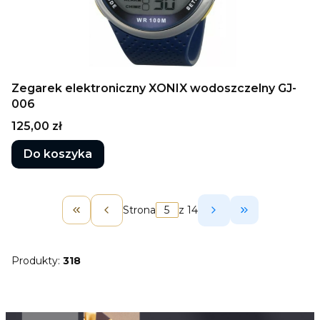
Zegarek elektroniczny XONIX wodoszczelny GJ-
006
Cena
125,00 zł
Do koszyka
Strona
z 14
Wróć do pierwszej strony z produktami
Przejdź do o
Produkty:
318