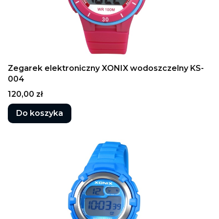
Zegarek elektroniczny XONIX wodoszczelny KS-
004
Cena
120,00 zł
Do koszyka