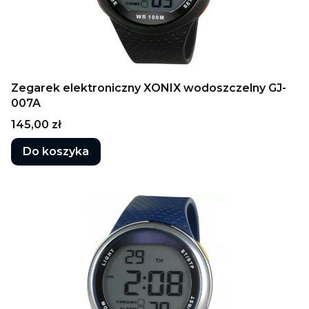
Zegarek elektroniczny XONIX wodoszczelny GJ-
007A
Cena
145,00 zł
Do koszyka