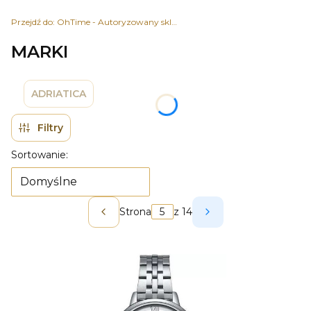
Przejdź do:
OhTime - Autoryzowany sklep z zegarkami
MARKI
ADRIATICA
Filtry
Lista produktów
Sortowanie:
Domyślne
Strona
z 14
Poprzednie produkty
Następne produk