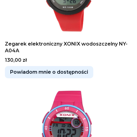
Zegarek elektroniczny XONIX wodoszczelny NY-
A04A
Cena
130,00 zł
Powiadom mnie o dostępności