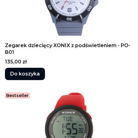
Zegarek dziecięcy XONIX z podświetleniem - PO-
B01
Cena
135,00 zł
Do koszyka
Bestseller