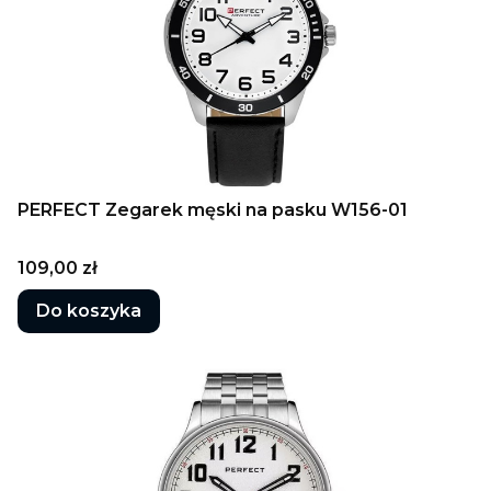
PERFECT Zegarek męski na pasku W156-01
Cena
109,00 zł
Do koszyka