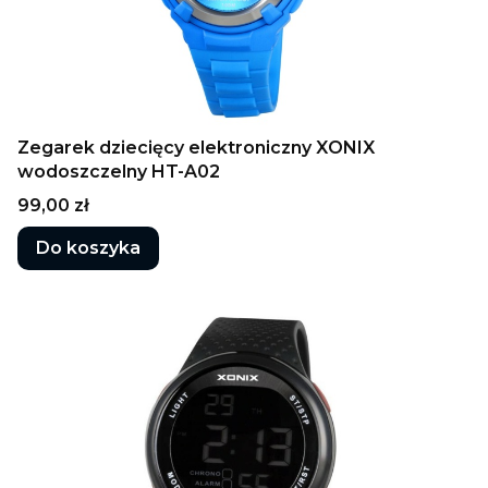
Zegarek dziecięcy elektroniczny XONIX
wodoszczelny HT-A02
Cena
99,00 zł
Do koszyka