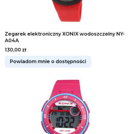
Zegarek elektroniczny XONIX wodoszczelny NY-
A04A
Cena
130,00 zł
Powiadom mnie o dostępności