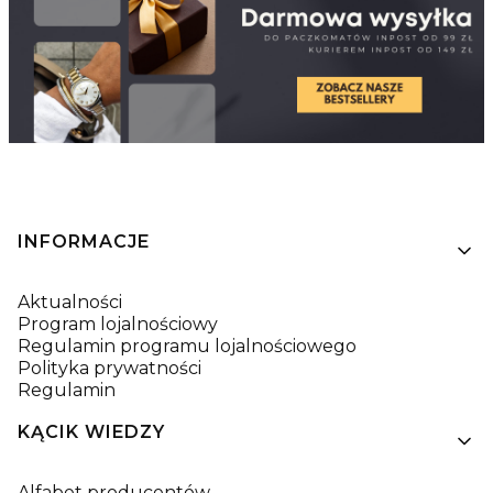
Linki w stopce
INFORMACJE
Aktualności
Program lojalnościowy
Regulamin programu lojalnościowego
Polityka prywatności
Regulamin
KĄCIK WIEDZY
Alfabet producentów