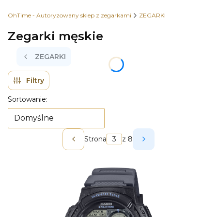
OhTime - Autoryzowany sklep z zegarkami
ZEGARKI
Zegarki męskie
ZEGARKI
Filtry
Lista produktów
Sortowanie:
Domyślne
Strona
z 8
Poprzednie produkty
Następne produkt