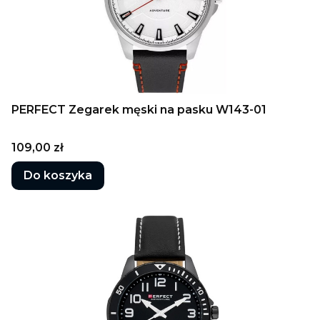
PERFECT Zegarek męski na pasku W143-01
Cena
109,00 zł
Do koszyka