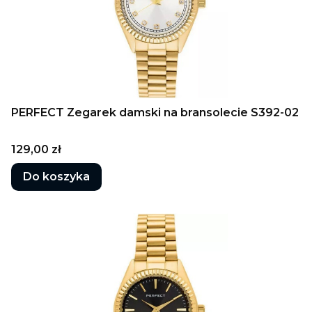
PERFECT Zegarek damski na bransolecie S392-02
Cena
129,00 zł
Do koszyka