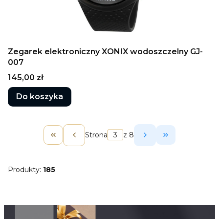
Zegarek elektroniczny XONIX wodoszczelny GJ-
007
Cena
145,00 zł
Do koszyka
Strona
z 8
Wróć do pierwszej strony z produktami
Przejdź do os
Produkty:
185