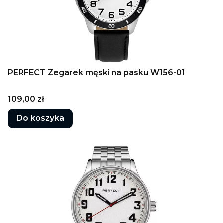
PERFECT Zegarek męski na pasku W156-01
Cena
109,00 zł
Do koszyka