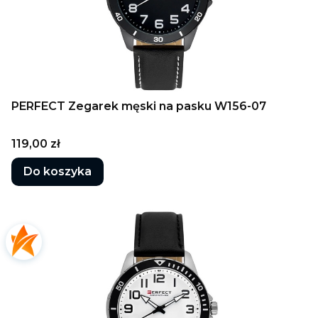
PERFECT Zegarek męski na pasku W156-07
Cena
119,00 zł
Do koszyka