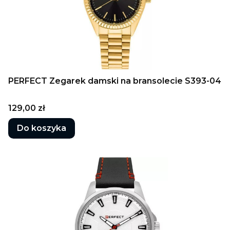
PERFECT Zegarek damski na bransolecie S393-04
Cena
129,00 zł
Do koszyka