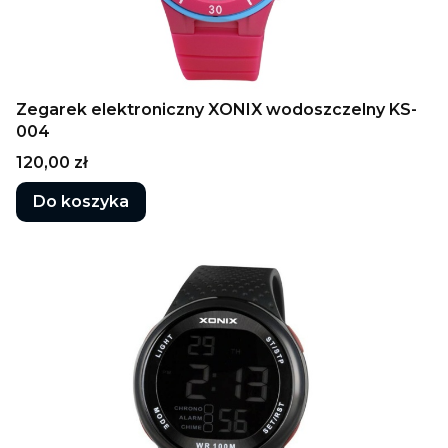
Zegarek elektroniczny XONIX wodoszczelny KS-
004
Cena
120,00 zł
Do koszyka