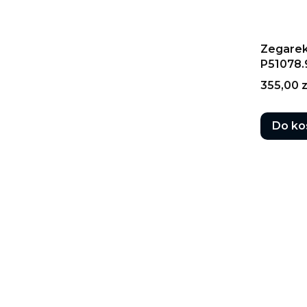
Zegarek
P51078
Cena
355,00 z
Do ko