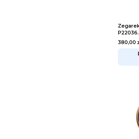
Zegarek
P22036
Cena
380,00 z