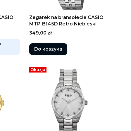
 CASIO
Zegarek na bransolecie CASIO
MTP-B145D Retro Niebieski
Cena
349,00 zł
o
Do koszyka
Okazja