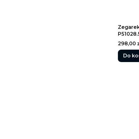
Zegarek
P51028
Cena
298,00 z
Do ko