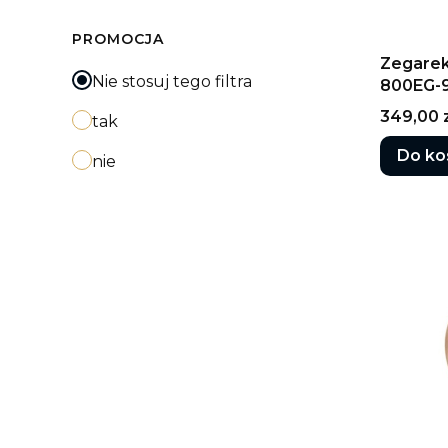
PROMOCJA
Zegarek
Nie stosuj tego filtra
800EG-9
Cena
349,00 
tak
Do ko
nie