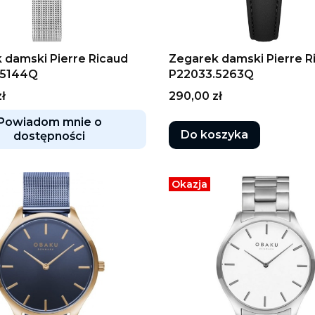
 damski Pierre Ricaud
Zegarek damski Pierre R
.5144Q
P22033.5263Q
Cena
ł
290,00 zł
Powiadom mnie o
Do koszyka
dostępności
Okazja