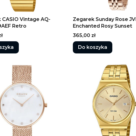
 CASIO Vintage AQ-
Zegarek Sunday Rose J
AEF Retro
Enchanted Rosy Sunset
Cena
zł
365,00 zł
szyka
Do koszyka