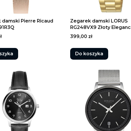
 damski Pierre Ricaud
Zegarek damski LORUS
.91R3Q
RG248VX9 Złoty Eleganc
Cena
ł
399,00 zł
szyka
Do koszyka