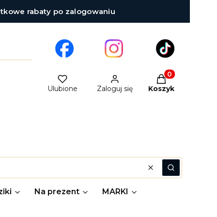
atkowe rabaty po zalogowaniu
Produkty w kosz
Ulubione
Zaloguj się
Koszyk
Wyczyść
Szukaj
iki
Na prezent
MARKI