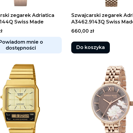
rski zegarek Adriatica
Szwajcarski zegarek Adri
9144Q Swiss Made
A3462.9143Q Swiss Mad
Cena
ł
660,00 zł
Powiadom mnie o
Do koszyka
dostępności