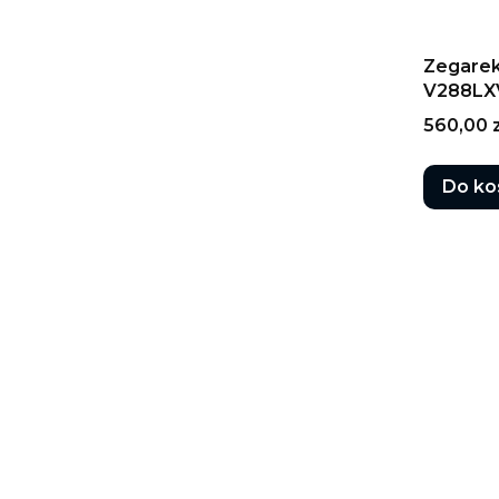
Zegare
V288LX
Cena
560,00 z
Do ko