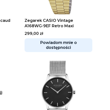
icaud
Zegarek CASIO Vintage
A168WG-9EF Retro Maxi
Cena
299,00 zł
Powiadom mnie o
dostępności