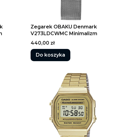
k
Zegarek OBAKU Denmark
m
V273LDCWMC Minimalizm
Cena
440,00 zł
Do koszyka