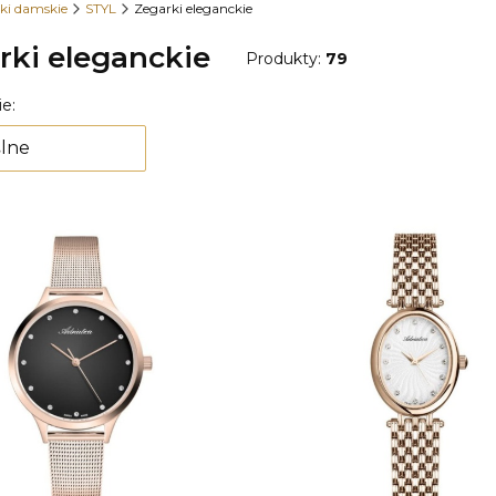
ki damskie
STYL
Zegarki eleganckie
rki eleganckie
Produkty:
79
 produktów
e:
lne