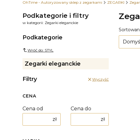
OhTime - Autoryzowany sklep z zegarkami
ZEGARKI
Zegar
Zega
Podkategorie i filtry
w kategorii: Zegarki eleganckie
Lista
Sortowani
Podkategorie
Domyś
Wróć do: STYL
Zegarki eleganckie
Filtry
Wyczyść
CENA
Cena od
Cena do
zł
zł