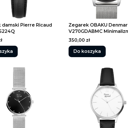
 damski Pierre Ricaud
Zegarek OBAKU Denmar
.5224Q
V270GDABMC Minimaliz
Cena
ł
350,00 zł
szyka
Do koszyka