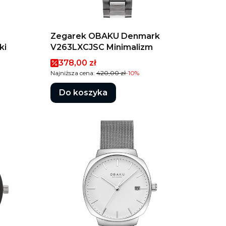
Zegarek OBAKU Denmark
ki
V263LXCJSC Minimalizm
Cena promocyjna
378,00 zł
Najniższa cena:
420,00 zł
-10%
Do koszyka