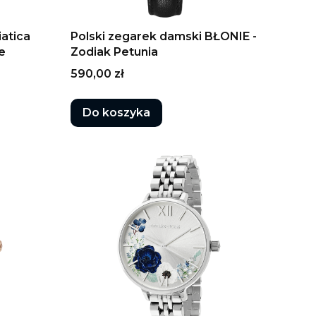
atica
Polski zegarek damski BŁONIE -
e
Zodiak Petunia
Cena
590,00 zł
Do koszyka