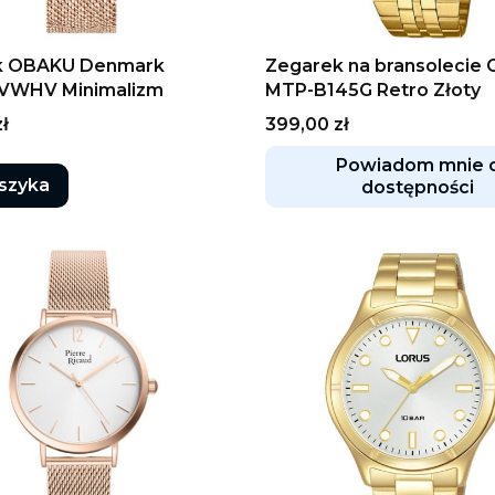
k OBAKU Denmark
Zegarek na bransolecie
VWHV Minimalizm
MTP-B145G Retro Złoty
Cena
ł
399,00 zł
Powiadom mnie 
szyka
dostępności