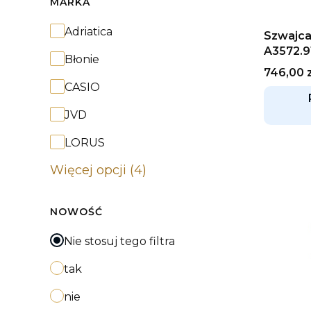
MARKA
Marka
Adriatica
Szwajca
A3572.
Błonie
Cena
746,00 z
CASIO
JVD
LORUS
Więcej opcji (4)
NOWOŚĆ
Nie stosuj tego filtra
tak
nie