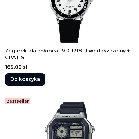
Zegarek dla chłopca JVD J7181.1 wodoszczelny +
GRATIS
Cena
165,00 zł
Do koszyka
Bestseller