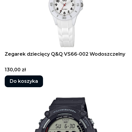
Zegarek dziecięcy Q&Q VS66-002 Wodoszczelny
Cena
130,00 zł
Do koszyka