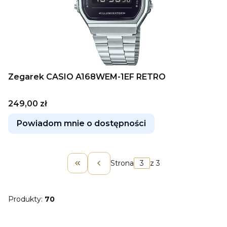
Zegarek CASIO A168WEM-1EF RETRO
Cena
249,00 zł
Powiadom mnie o dostępności
Strona
z 3
Wróć do pierwszej strony z produk
Produkty:
70