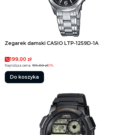
Zegarek damski CASIO LTP-1259D-1A
Cena promocyjna
199,00 zł
Najniższa cena:
199,00 zł
0%
Do koszyka