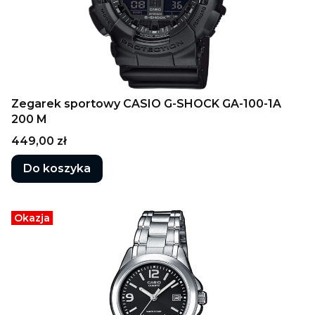
Zegarek sportowy CASIO G-SHOCK GA-100-1A
200 M
Cena
449,00 zł
Do koszyka
Okazja