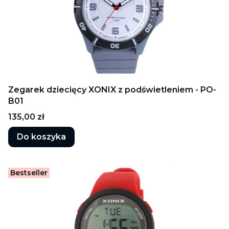
Zegarek dziecięcy XONIX z podświetleniem - PO-
B01
Cena
135,00 zł
Do koszyka
Bestseller