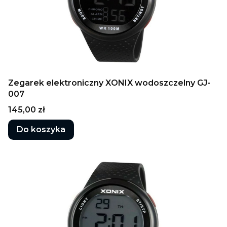
Zegarek elektroniczny XONIX wodoszczelny GJ-
007
Cena
145,00 zł
Do koszyka