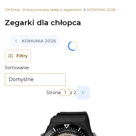
OhTime - Autoryzowany sklep z zegarkami
KOMUNIA 2026
Zegarki dla chłopca
KOMUNIA 2026
Filtry
Lista produktów
Sortowanie:
Domyślne
Strona
z 2
Następne produkty