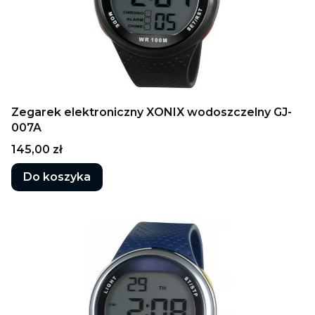
Zegarek elektroniczny XONIX wodoszczelny GJ-
007A
Cena
145,00 zł
Do koszyka