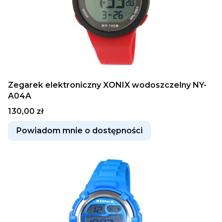
Zegarek elektroniczny XONIX wodoszczelny NY-
A04A
Cena
130,00 zł
Powiadom mnie o dostępności