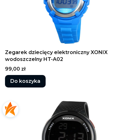
Zegarek dziecięcy elektroniczny XONIX
wodoszczelny HT-A02
Cena
99,00 zł
Do koszyka