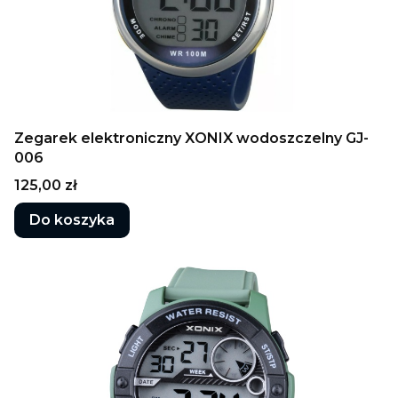
Zegarek elektroniczny XONIX wodoszczelny GJ-
006
Cena
125,00 zł
Do koszyka