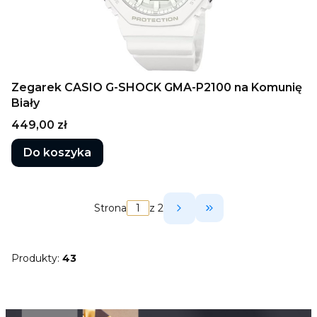
Zegarek CASIO G-SHOCK GMA-P2100 na Komunię
Biały
Cena
449,00 zł
Do koszyka
Strona
z 2
Przejdź do ostatni
Produkty:
43