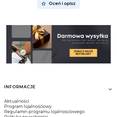
Oceń i opisz
Linki w stopce
INFORMACJE
Aktualności
Program lojalnościowy
Regulamin programu lojalnościowego
Polityka prywatności