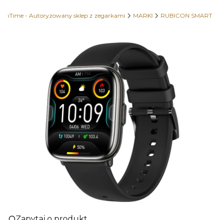
OhTime - Autoryzowany sklep z zegarkami
MARKI
RUBICON SMART
Etykiety
Zapytaj o produkt