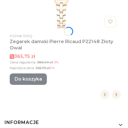
Kod produktu
P22148.1123Q
Zegarek damski Pierre Ricaud P22148 Złoty
Owal
Cena promocyjna
365,75 zł
Cena regularna:
385,00 zł
-5%
Najniższa cena:
365,75 zł
0%
Do koszyka
Linki w stopce
INFORMACJE