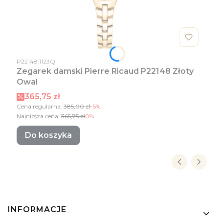
Kod produktu
P22148.1123Q
Zegarek damski Pierre Ricaud P22148 Złoty
Owal
Cena promocyjna
365,75 zł
Cena regularna:
385,00 zł
-5%
Najniższa cena:
365,75 zł
0%
Do koszyka
Linki w stopce
INFORMACJE