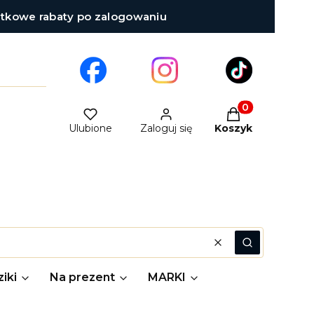
atkowe rabaty po zalogowaniu
Produkty w kosz
Ulubione
Zaloguj się
Koszyk
Wyczyść
Szukaj
iki
Na prezent
MARKI