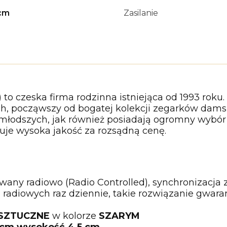
cm
Zasilanie
to czeska firma rodzinna istniejąca od 1993 roku
, począwszy od bogatej kolekcji zegarków damsk
jmłodszych, jak również posiadają ogromny wybó
uje wysoka jakość za rozsądną cenę.
rowany radiowo (Radio Controlled), synchronizac
 radiowych raz dziennie, takie rozwiązanie gwar
SZTUCZNE
w kolorze
SZARYM
 cm wysokość 4,5 cm,