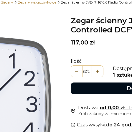
Zegary
Zegary wskazówkowe
Zegar ścienny JVD RH616.6 Radio Contro
Zegar ścienny 
Controlled DCF
Cena
117,00 zł
Ilość
Dostępn
szt.
1 sztuk
D
Dostawa
od 0,00 zł
- 
Zrób zakupy za minimum 9
Czas wysyłki:
do 24 god