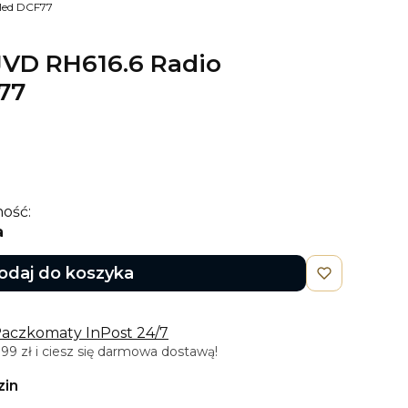
lled DCF77
JVD RH616.6 Radio
77
ość:
a
odaj do koszyka
Paczkomaty InPost 24/7
9 zł i ciesz się darmowa dostawą!
zin