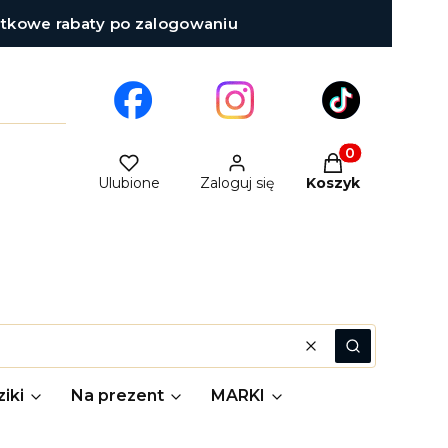
atkowe rabaty po zalogowaniu
Produkty w kosz
Ulubione
Zaloguj się
Koszyk
Wyczyść
Szukaj
iki
Na prezent
MARKI