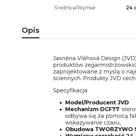
Średnica/Wymiar
24 
Opis
Jasněna Vláhová Design (JVD) 
produktów zegarmistrzowskich
zaprojektowane z myślą o na
ściennych. Produkty JVD cech
Specyfikacja
Model/Producent JVD
Mechanizm DCF77
: ste
odbywa się za pomocą fal
wskazywanie czasu,
Obudowa TWORZYWO 
Wymiary: szerokość 24