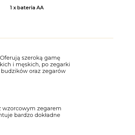
1 x bateria AA
. Oferują szeroką gamę
ich i męskich, po zegarki
r budzików oraz zegarów
ja z wzorcowym zegarem
antuje bardzo dokładne