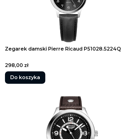
Zegarek damski Pierre Ricaud P51028.5224Q
Cena
298,00 zł
Do koszyka