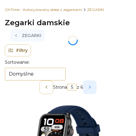
OhTime - Autoryzowany sklep z zegarkami
ZEGARKI
Zegarki damskie
ZEGARKI
Filtry
Lista produktów
Sortowanie:
Domyślne
Strona
z 6
Poprzednie produkty
Następne produkt