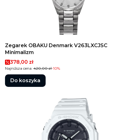
Zegarek OBAKU Denmark V263LXCJSC
Minimalizm
Cena promocyjna
378,00 zł
Najniższa cena:
420,00 zł
-10%
Do koszyka