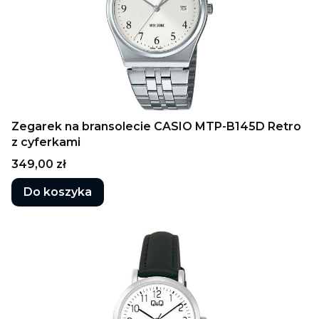
Zegarek na bransolecie CASIO MTP-B145D Retro
z cyferkami
Cena
349,00 zł
Do koszyka