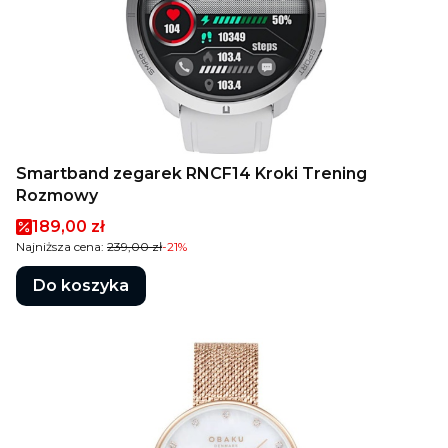
Smartband zegarek RNCF14 Kroki Trening
Rozmowy
Cena promocyjna
189,00 zł
Najniższa cena:
239,00 zł
-21%
Do koszyka