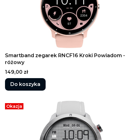
Smartband zegarek RNCF16 Kroki Powiadom -
różowy
Cena
149,00 zł
Do koszyka
Okazja