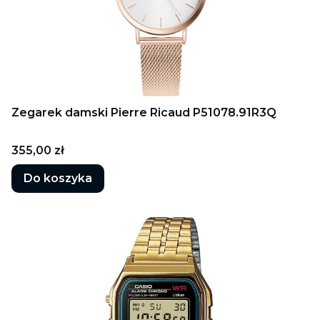
Zegarek damski Pierre Ricaud P51078.91R3Q
Cena
355,00 zł
Do koszyka