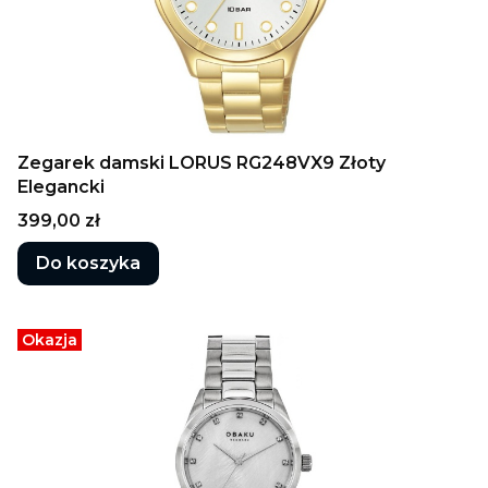
Zegarek damski LORUS RG248VX9 Złoty
Elegancki
Cena
399,00 zł
Do koszyka
Okazja