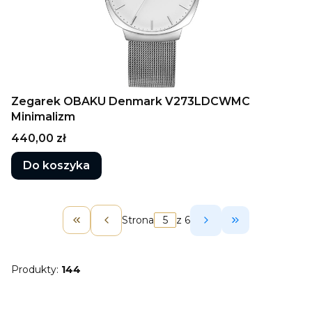
Zegarek OBAKU Denmark V273LDCWMC
Minimalizm
Cena
440,00 zł
Do koszyka
Strona
z 6
Wróć do pierwszej strony z produktami
Przejdź do os
Produkty:
144