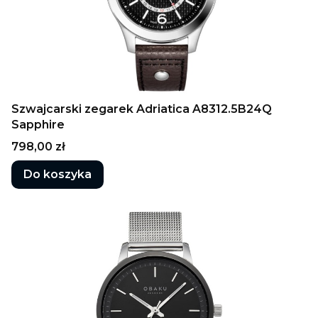
Szwajcarski zegarek Adriatica A8312.5B24Q
Sapphire
Cena
798,00 zł
Do koszyka