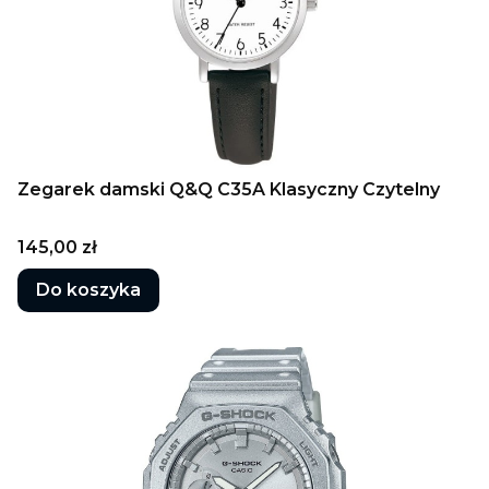
Zegarek damski Q&Q C35A Klasyczny Czytelny
Cena
145,00 zł
Do koszyka