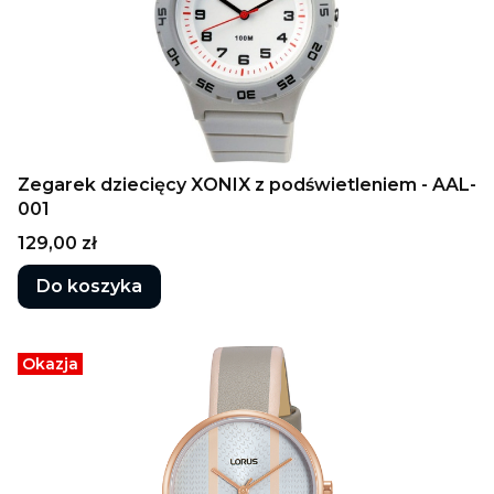
Zegarek dziecięcy XONIX z podświetleniem - AAL-
001
Cena
129,00 zł
Do koszyka
Okazja