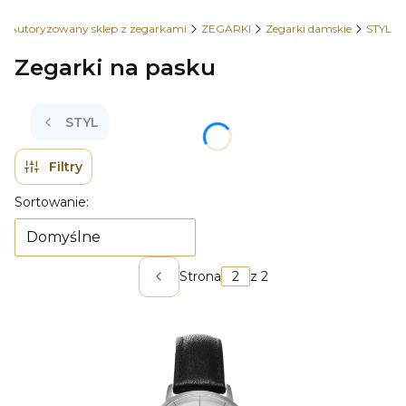
- Autoryzowany sklep z zegarkami
ZEGARKI
Zegarki damskie
STYL
Zegarki na pasku
STYL
Filtry
Lista produktów
Sortowanie:
Domyślne
Strona
z 2
Poprzednie produkty