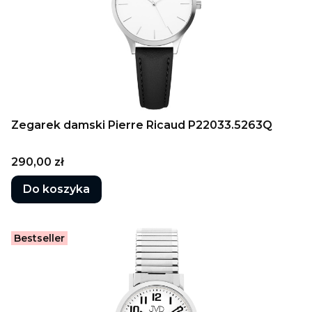
Zegarek damski Pierre Ricaud P22033.5263Q
Cena
290,00 zł
Do koszyka
Bestseller