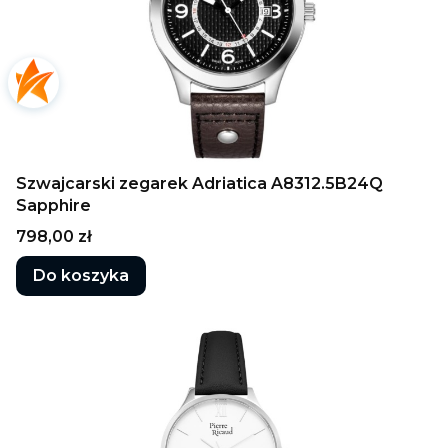
Szwajcarski zegarek Adriatica A8312.5B24Q
Sapphire
Cena
798,00 zł
Do koszyka