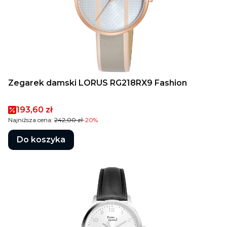
Zegarek damski LORUS RG218RX9 Fashion
Cena promocyjna
193,60 zł
Najniższa cena:
242,00 zł
-20%
Do koszyka