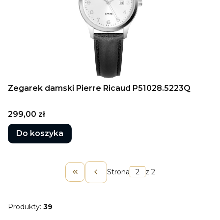
Zegarek damski Pierre Ricaud P51028.5223Q
Cena
299,00 zł
Do koszyka
Strona
z 2
Wróć do pierwszej strony z produk
Produkty:
39