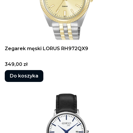
Zegarek męski LORUS RH972QX9
Cena
349,00 zł
Do koszyka