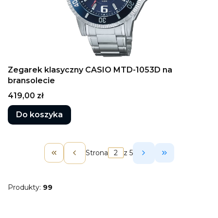
Zegarek klasyczny CASIO MTD-1053D na
bransolecie
Cena
419,00 zł
Do koszyka
Strona
z 5
Wróć do pierwszej strony z produktami
Przejdź do os
Produkty:
99