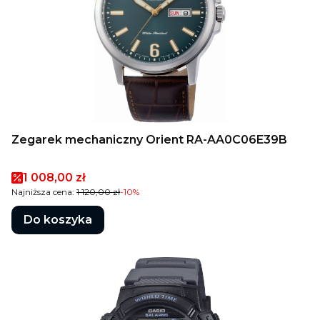
Zegarek mechaniczny Orient RA-AA0C06E39B
Cena promocyjna
1 008,00 zł
Najniższa cena:
1 120,00 zł
-10%
Do koszyka