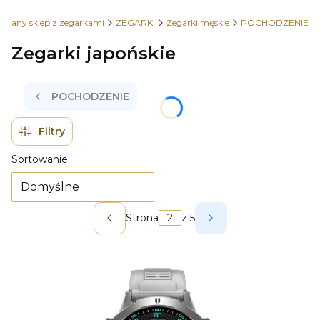
owany sklep z zegarkami
ZEGARKI
Zegarki męskie
POCHODZENIE
Zegarki japońskie
POCHODZENIE
Filtry
Lista produktów
Sortowanie:
Domyślne
Strona
z 5
Poprzednie produkty
Następne produkt