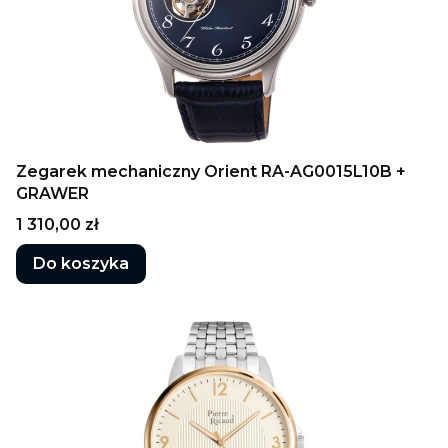
Zegarek mechaniczny Orient RA-AG0015L10B +
GRAWER
Cena
1 310,00 zł
Do koszyka