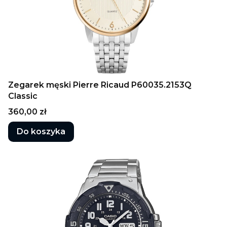
Zegarek męski Pierre Ricaud P60035.2153Q
Classic
Cena
360,00 zł
Do koszyka