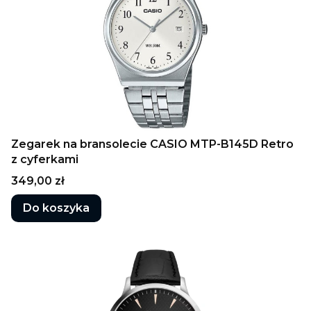
Zegarek na bransolecie CASIO MTP-B145D Retro
z cyferkami
Cena
349,00 zł
Do koszyka