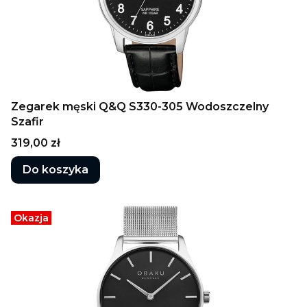
Zegarek męski Q&Q S330-305 Wodoszczelny
Szafir
Cena
319,00 zł
Do koszyka
Okazja