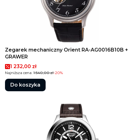
Zegarek mechaniczny Orient RA-AG0016B10B +
GRAWER
Cena promocyjna
1 232,00 zł
Najniższa cena:
1 540,00 zł
-20%
Do koszyka