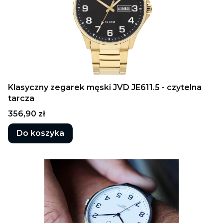
Klasyczny zegarek męski JVD JE611.5 - czytelna
tarcza
Cena
356,90 zł
Do koszyka