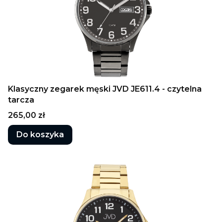
Klasyczny zegarek męski JVD JE611.4 - czytelna
tarcza
Cena
265,00 zł
Do koszyka