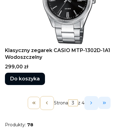
Klasyczny zegarek CASIO MTP-1302D-1A1
Wodoszczelny
Cena
299,00 zł
Do koszyka
Strona
z 4
Wróć do pierwszej strony z produktami
Przejdź do os
Produkty:
78