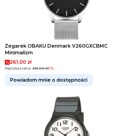
Zegarek OBAKU Denmark V260GXCBMC
Minimalizm
Cena promocyjna
261,00 zł
Najniższa cena:
261,00 zł
0%
Powiadom mnie o dostępności