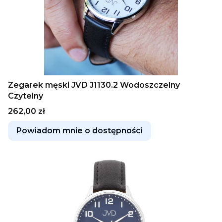
Zegarek męski JVD J1130.2 Wodoszczelny
Czytelny
Cena
262,00 zł
Powiadom mnie o dostępności