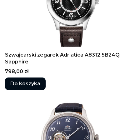
Szwajcarski zegarek Adriatica A8312.5B24Q
Sapphire
Cena
798,00 zł
Do koszyka