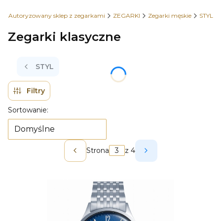
 - Autoryzowany sklep z zegarkami
ZEGARKI
Zegarki męskie
STYL
Zegarki klasyczne
STYL
Filtry
Lista produktów
Sortowanie:
Domyślne
Strona
z 4
Poprzednie produkty
Następne produkt