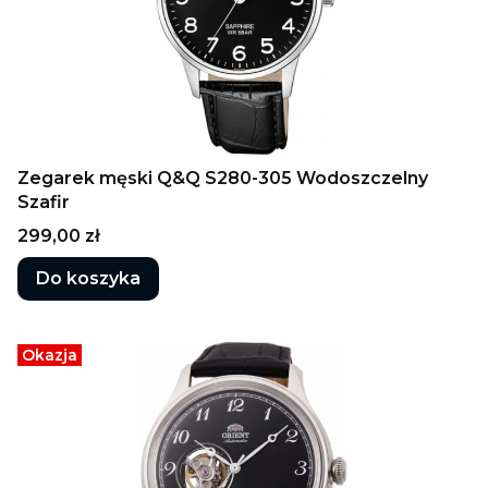
Zegarek męski Q&Q S280-305 Wodoszczelny
Szafir
Cena
299,00 zł
Do koszyka
Okazja