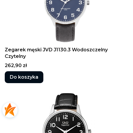
Zegarek męski JVD J1130.3 Wodoszczelny
Czytelny
Cena
262,90 zł
Do koszyka