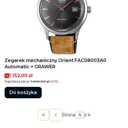
Zegarek mechaniczny Orient FAC08003A0
Automatic + GRAWER
Cena promocyjna
1 152,00 zł
Najniższa cena:
1 440,00 zł
-20%
Do koszyka
Strona
z 4
Wróć do pierwszej strony z produk