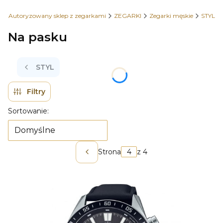
 - Autoryzowany sklep z zegarkami
ZEGARKI
Zegarki męskie
STYL
Na pasku
STYL
Filtry
Lista produktów
Sortowanie:
Domyślne
Strona
z 4
Poprzednie produkty