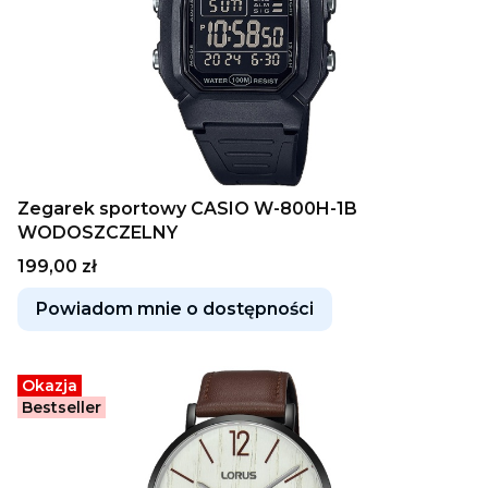
Zegarek sportowy CASIO W-800H-1B
WODOSZCZELNY
Cena
199,00 zł
Powiadom mnie o dostępności
Okazja
Bestseller