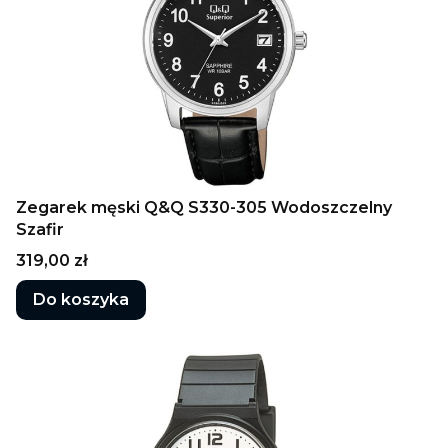
Zegarek męski Q&Q S330-305 Wodoszczelny
Szafir
Cena
319,00 zł
Do koszyka