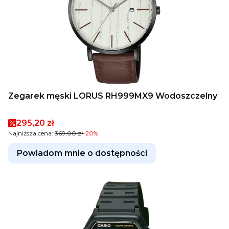
Zegarek męski LORUS RH999MX9 Wodoszczelny
Cena promocyjna
295,20 zł
Najniższa cena:
369,00 zł
-20%
Powiadom mnie o dostępności