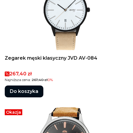
Zegarek męski klasyczny JVD AV-084
Cena promocyjna
267,40 zł
Najniższa cena:
267,40 zł
0%
Do koszyka
Okazja