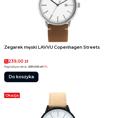
Zegarek męski LAVVU Copenhagen Streets
Cena promocyjna
239,00 zł
Najniższa cena:
239,00 zł
0%
Do koszyka
Okazja