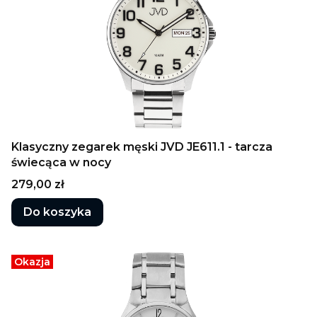
Klasyczny zegarek męski JVD JE611.1 - tarcza
świecąca w nocy
Cena
279,00 zł
Do koszyka
Okazja