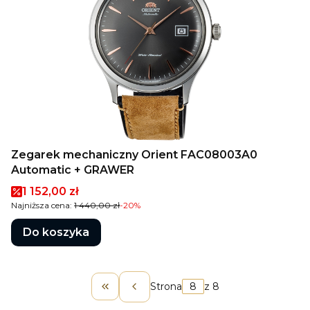
Zegarek mechaniczny Orient FAC08003A0
Automatic + GRAWER
Cena promocyjna
1 152,00 zł
Najniższa cena:
1 440,00 zł
-20%
Do koszyka
Strona
z 8
Wróć do pierwszej strony z produk