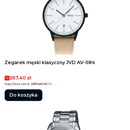
Zegarek męski klasyczny JVD AV-084
Cena promocyjna
267,40 zł
Najniższa cena:
267,40 zł
0%
Do koszyka