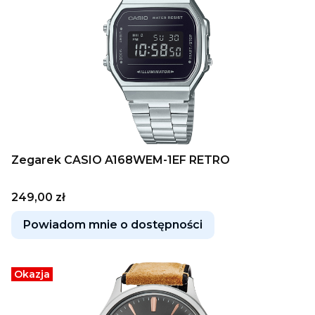
Zegarek CASIO A168WEM-1EF RETRO
Cena
249,00 zł
Powiadom mnie o dostępności
Okazja