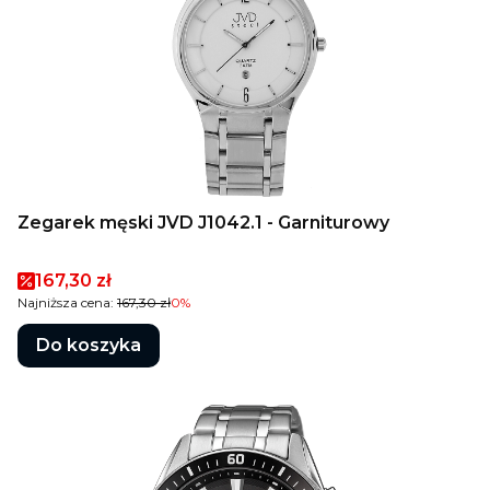
Zegarek męski JVD J1042.1 - Garniturowy
Cena promocyjna
167,30 zł
Najniższa cena:
167,30 zł
0%
Do koszyka