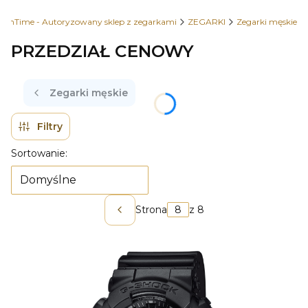
OhTime - Autoryzowany sklep z zegarkami
ZEGARKI
Zegarki męskie
PRZEDZIAŁ CENOWY
Zegarki męskie
Filtry
Lista produktów
Sortowanie:
Domyślne
Strona
z 8
Poprzednie produkty