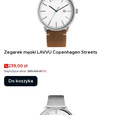
Zegarek męski LAVVU Copenhagen Streets
Cena promocyjna
239,00 zł
Najniższa cena:
239,00 zł
0%
Do koszyka