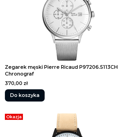
Zegarek męski Pierre Ricaud P97206.5113CH
Chronograf
Cena
370,00 zł
Do koszyka
Okazja