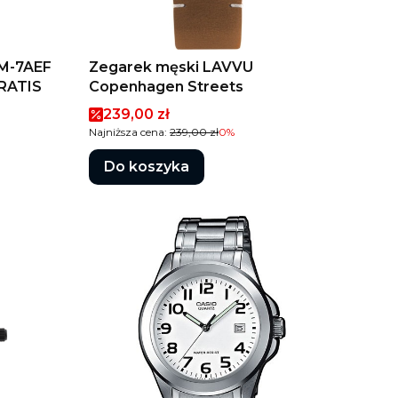
M-7AEF
Zegarek męski LAVVU
RATIS
Copenhagen Streets
Cena promocyjna
239,00 zł
Najniższa cena:
239,00 zł
0%
Do koszyka