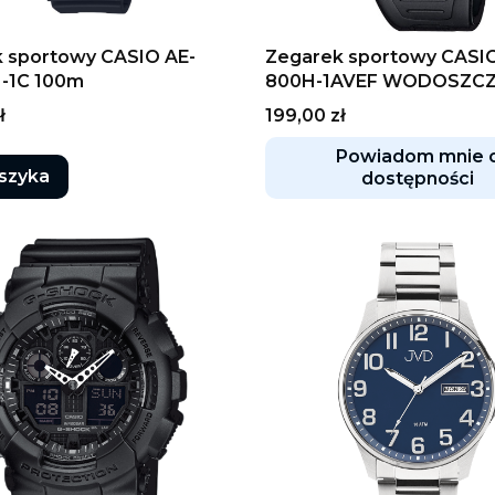
 sportowy CASIO AE-
Zegarek sportowy CASI
-1C 100m
800H-1AVEF WODOSZC
Cena
ł
199,00 zł
Powiadom mnie 
szyka
dostępności