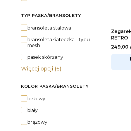
TYP PASKA/BRANSOLETY
Typ paska/bransolety
bransoleta stalowa
Zegare
RETRO
bransoleta siateczka - typu
mesh
Cena
249,00 
pasek skórzany
Więcej opcji (6)
KOLOR PASKA/BRANSOLETY
Kolor paska/bransolety
beżowy
biały
brązowy