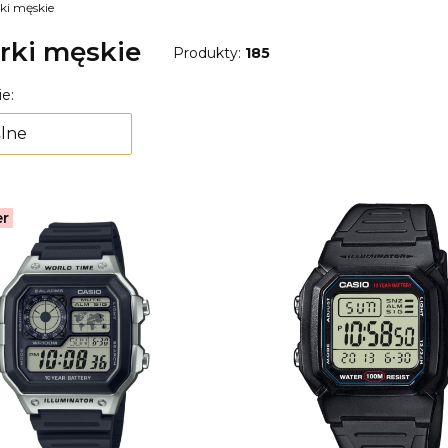
ki męskie
rki męskie
Produkty:
185
 produktów
e:
lne
er