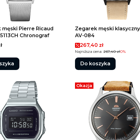
 męski Pierre Ricaud
Zegarek męski klasyczn
5113CH Chronograf
AV-084
Cena promocyjna
ł
267,40 zł
Najniższa cena:
267,40 zł
0%
szyka
Do koszyka
Okazja