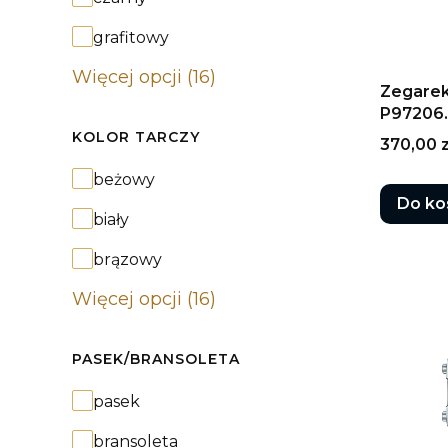
grafitowy
Więcej opcji (16)
Zegarek
P97206.
KOLOR TARCZY
Cena
370,00 z
Kolor tarczy
beżowy
Do ko
biały
brązowy
Więcej opcji (16)
PASEK/BRANSOLETA
Pasek/bransoleta
pasek
bransoleta