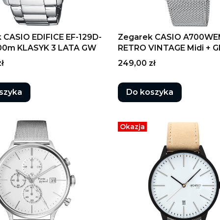
 CASIO EDIFICE EF-129D-
Zegarek CASIO A700WE
100m KLASYK 3 LATA GW
RETRO VINTAGE Midi + G
Cena
ł
249,00 zł
szyka
Do koszyka
Okazja