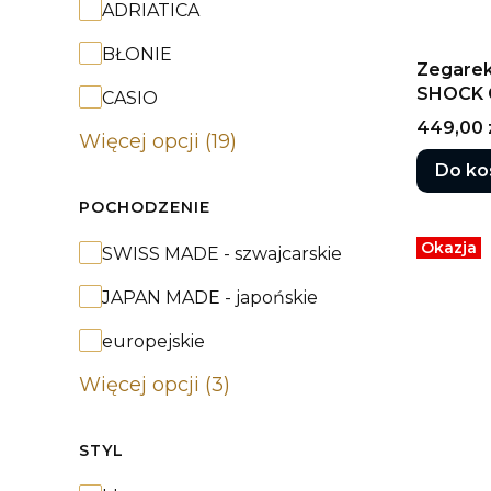
Marka
ADRIATICA
BŁONIE
Zegarek
SHOCK G
CASIO
Cena
449,00 
Więcej opcji (19)
Do ko
POCHODZENIE
Okazja
Pochodzenie
SWISS MADE - szwajcarskie
JAPAN MADE - japońskie
europejskie
Więcej opcji (3)
STYL