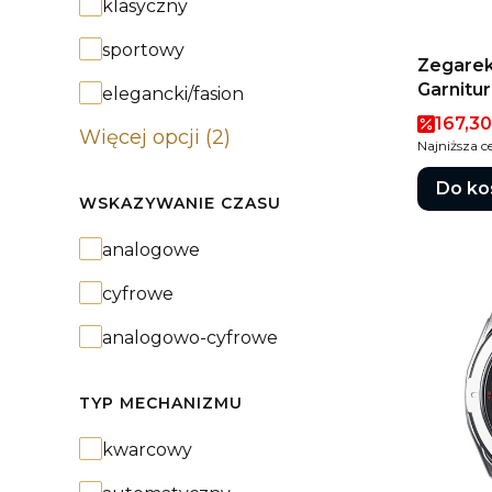
Styl
klasyczny
sportowy
Zegarek
Garnitu
elegancki/fasion
Cena 
167,30
Więcej opcji (2)
Najniższa c
Do ko
WSKAZYWANIE CZASU
Wskazywanie czasu
analogowe
cyfrowe
analogowo-cyfrowe
TYP MECHANIZMU
Typ mechanizmu
kwarcowy