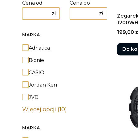
Cena od
Cena do
zł
zł
Zegarek
1200WH
Cena
199,00 z
MARKA
Marka
Adriatica
Do ko
Błonie
CASIO
Jordan Kerr
JVD
Więcej opcji (10)
MARKA