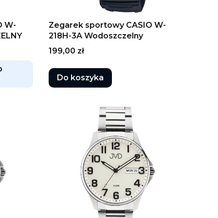
O W-
Zegarek sportowy CASIO W-
ZELNY
218H-3A Wodoszczelny
Cena
199,00 zł
o
Do koszyka