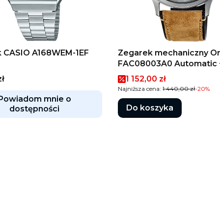
k CASIO A168WEM-1EF
Zegarek mechaniczny Or
FAC08003A0 Automatic 
GRAWER
Cena promocyjna
zł
1 152,00 zł
Najniższa cena:
1 440,00 zł
-20%
Powiadom mnie o
Do koszyka
dostępności