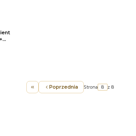
ient
+
Poprzednia
Strona
z 8
Wróć do pierwszej strony z produktami