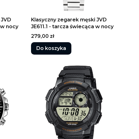
 JVD
Klasyczny zegarek męski JVD
 w nocy
JE611.1 - tarcza świecąca w nocy
Cena
279,00 zł
Do koszyka