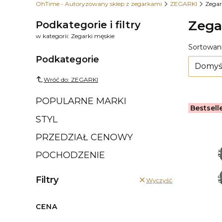
OhTime - Autoryzowany sklep z zegarkami
ZEGARKI
Zegar
Zega
Podkategorie i filtry
w kategorii: Zegarki męskie
Lista
Sortowani
Podkategorie
Domyś
Wróć do: ZEGARKI
POPULARNE MARKI
Bestsell
STYL
PRZEDZIAŁ CENOWY
POCHODZENIE
Filtry
Wyczyść
CENA