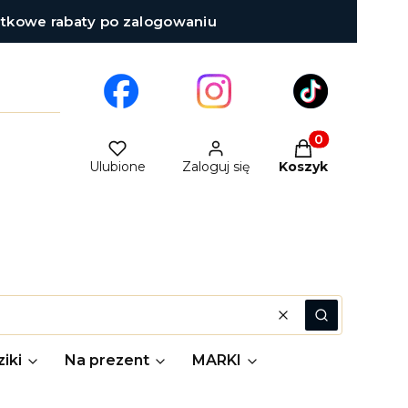
atkowe rabaty po zalogowaniu
Produkty w kosz
Ulubione
Zaloguj się
Koszyk
Wyczyść
Szukaj
iki
Na prezent
MARKI