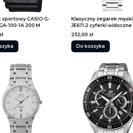
 sportowy CASIO G-
Klasyczny zegarek męski
A-100-1A 200 M
JE611.2 cyferki widoczne
Cena
zł
232,00 zł
szyka
Do koszyka