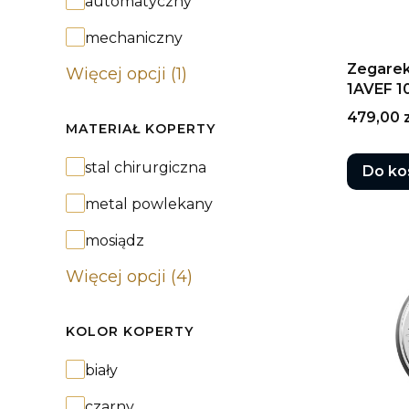
automatyczny
mechaniczny
Zegarek
Więcej opcji (1)
1AVEF 
Cena
479,00 z
MATERIAŁ KOPERTY
Materiał koperty
stal chirurgiczna
Do ko
metal powlekany
mosiądz
Więcej opcji (4)
KOLOR KOPERTY
Kolor koperty
biały
czarny