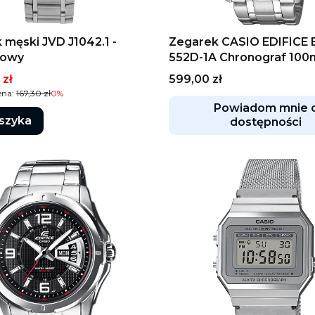
 męski JVD J1042.1 -
Zegarek CASIO EDIFICE 
rowy
552D-1A Chronograf 100
promocyjna
Cena
 zł
599,00 zł
ena:
167,30 zł
0%
Powiadom mnie 
szyka
dostępności