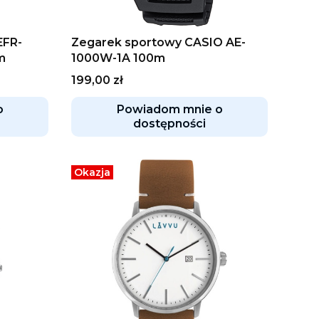
EFR-
Zegarek sportowy CASIO AE-
m
1000W-1A 100m
Cena
199,00 zł
o
Powiadom mnie o
dostępności
Okazja